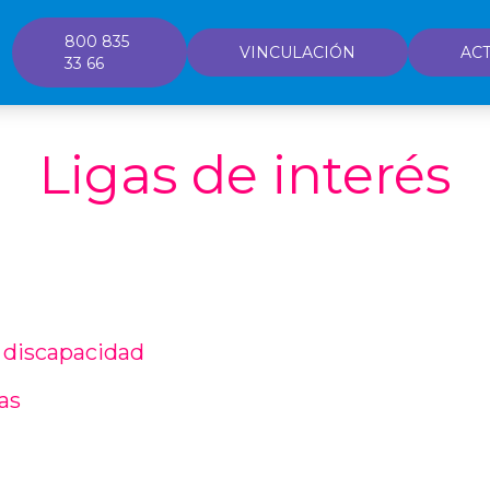
800 835
VINCULACIÓN
ACT
33 66
Ligas de interés
 discapacidad
fas