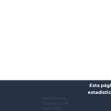
Esta pág
estadísti
Red Potencia
Copyright
2026
Grupo Edilar