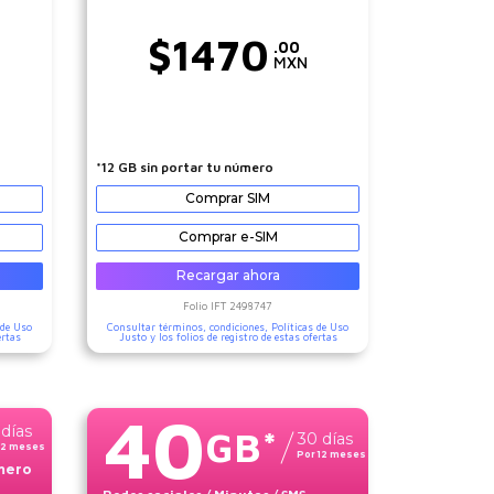
$
1470
.00
MXN
*12 GB sin portar tu número
Comprar SIM
Comprar e-SIM
Recargar ahora
Folio IFT
2498747
 de Uso
Consultar términos, condiciones,
Políticas de Uso
ertas
Justo
y los folios de registro de estas ofertas
40
días
GB
*
30
días
12
meses
Por
12
meses
úmero