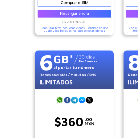
Comprar e-SIM
Recargar ahora
Folio IFT
1872208
Consultar términos, condiciones,
Políticas de Uso
Consul
Justo
y los folios de registro de estas ofertas
Jus
6
GB
*
30
días
Por
3
meses
al portar tu número
Redes sociales
/ Minutos
/ SMS
Redes
ILIMITADOS
ILI
$
360
.00
MXN