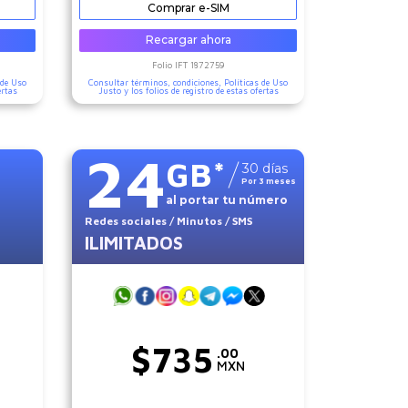
Comprar e-SIM
Recargar ahora
Folio IFT
1872759
 de Uso
Consultar términos, condiciones,
Políticas de Uso
ertas
Justo
y los folios de registro de estas ofertas
24
GB
*
30
días
Por
3
meses
al portar tu número
Redes sociales
/ Minutos
/ SMS
ILIMITADOS
$
735
.00
MXN