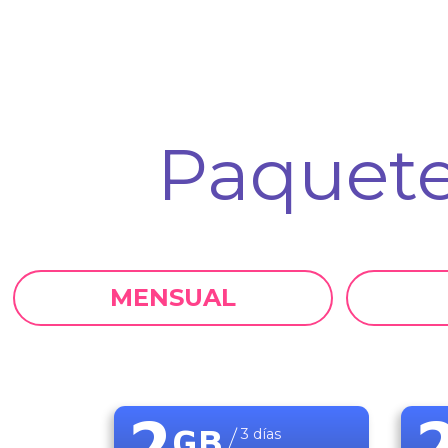
Paquet
MENSUAL
2
GB
3
días