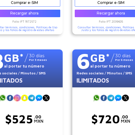
Comprar e-SIM
Comprar e-SIM
Recargar ahora
Recargar ahora
Folio IFT
1872572
Folio IFT
2039605
tar términos, condiciones,
Políticas de Uso
Consultar términos, condiciones,
Políticas
to
y los folios de registro de estas ofertas
Justo
y los folios de registro de estas of
8
6
GB
*
GB
*
30
días
30
días
Por
3
meses
Por
6
meses
al portar tu número
al portar tu número
 sociales
/ Minutos
/ SMS
Redes sociales
/ Minutos
/ SMS
MITADOS
ILIMITADOS
$
525
$
720
.00
.00
MXN
MXN