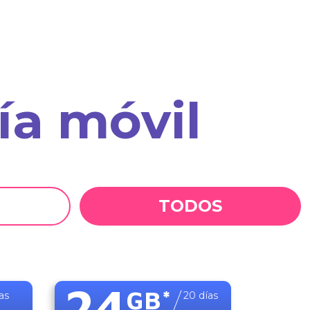
ía móvil
TODOS
24
GB
*
as
20
días