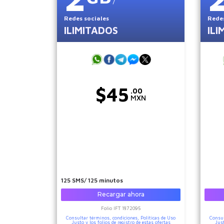
Redes sociales
Redes
ILIMITADOS
ILI
$
45
.00
MXN
125 SMS/ 125 minutos
Recargar ahora
Folio IFT
1872095
Consultar términos, condiciones,
Políticas de Uso
Consul
Justo
y los folios de registro de estas ofertas
Jus