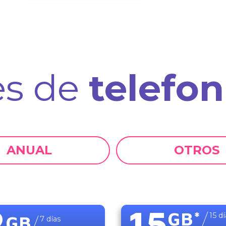
es de
telefon
ANUAL
OTROS
2
15
GB
*
15
dí
GB
7
días