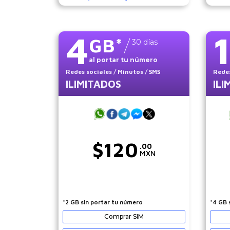
4
GB
*
30
días
al portar tu número
Redes sociales
/ Minutos
/ SMS
Redes
ILIMITADOS
ILI
$
120
.00
MXN
*2 GB sin portar tu número
*4 GB 
Comprar SIM