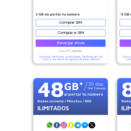
2 GB sin portar tu número
*4 GB 
Comprar SIM
Comprar e-SIM
Recargar ahora
Folio IFT
2665589
Consultar términos, condiciones,
Políticas de Uso
Consul
Justo
y los folios de registro de estas ofertas
Jus
48
GB
*
30
días
Por
3
meses
al portar tu número
Redes sociales
/ Minutos
/ SMS
Redes
ILIMITADOS
ILI