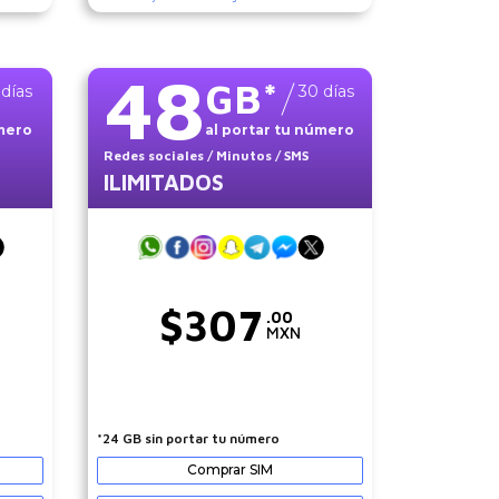
48
GB
*
días
30
días
úmero
al portar tu número
Redes sociales
/ Minutos
/ SMS
ILIMITADOS
$
307
.00
MXN
*24 GB sin portar tu número
Comprar SIM