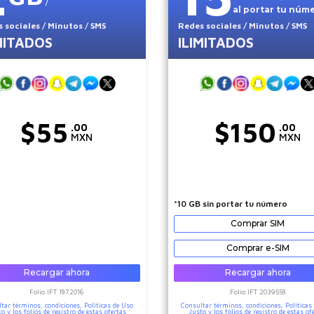
al portar tu núm
 sociales
/ Minutos
/ SMS
Redes sociales
/ Minutos
/ SMS
MITADOS
ILIMITADOS
$
55
$
150
.00
.00
MXN
MXN
*10 GB sin portar tu número
Comprar SIM
Comprar e-SIM
Recargar ahora
Recargar ahora
Folio IFT
1872016
Folio IFT
2039558
tar términos, condiciones,
Políticas de Uso
Consultar términos, condiciones,
Políticas
to
y los folios de registro de estas ofertas
Justo
y los folios de registro de estas of