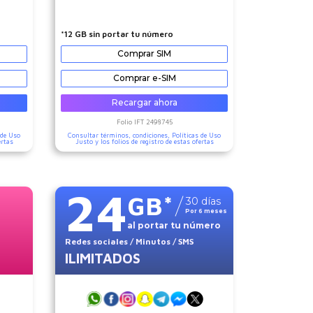
*12 GB sin portar tu número
Comprar SIM
Comprar e-SIM
Recargar ahora
Folio IFT
2498745
 de Uso
Consultar términos, condiciones,
Políticas de Uso
ertas
Justo
y los folios de registro de estas ofertas
24
GB
*
30
días
Por
6
meses
al portar tu número
Redes sociales
/ Minutos
/ SMS
ILIMITADOS