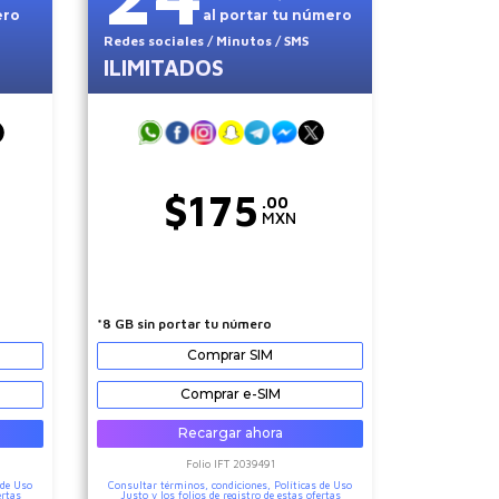
ero
al portar tu número
Redes sociales
/ Minutos
/ SMS
ILIMITADOS
$
175
.00
MXN
*8 GB sin portar tu número
Comprar SIM
Comprar e-SIM
Recargar ahora
Folio IFT
2039491
 de Uso
Consultar términos, condiciones,
Políticas de Uso
ertas
Justo
y los folios de registro de estas ofertas