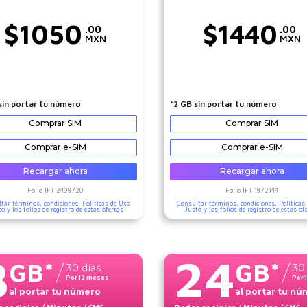
$
1050
$
1440
.00
.00
MXN
MXN
sin portar tu número
*2 GB sin portar tu número
Comprar SIM
Comprar SIM
Comprar e-SIM
Comprar e-SIM
Recargar ahora
Recargar ahora
Folio IFT
2498720
Folio IFT
1872144
tar términos, condiciones,
Políticas de Uso
Consultar términos, condiciones,
Políticas
to
y los folios de registro de estas ofertas
Justo
y los folios de registro de estas of
8
24
GB
*
GB
*
30
días
30
Por
12
meses
Por
al portar tu número
al portar tu n