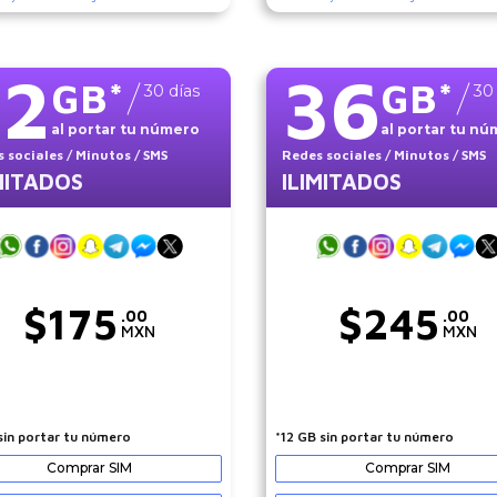
12
36
GB
*
GB
*
30
días
30
al portar tu número
al portar tu n
 sociales
/ Minutos
/ SMS
Redes sociales
/ Minutos
/ SMS
MITADOS
ILIMITADOS
$
175
$
245
.00
.00
MXN
MXN
sin portar tu número
*12 GB sin portar tu número
Comprar SIM
Comprar SIM