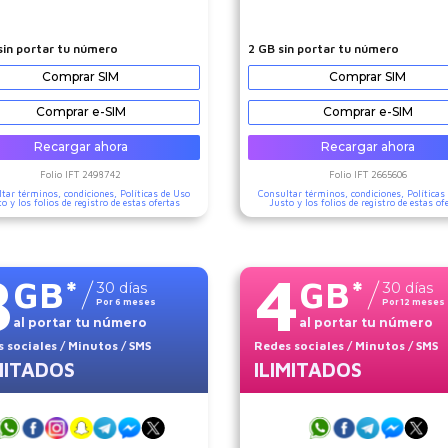
sin portar tu número
2 GB sin portar tu número
Comprar SIM
Comprar SIM
Comprar e-SIM
Comprar e-SIM
Recargar ahora
Recargar ahora
Folio IFT
2498742
Folio IFT
2665606
tar términos, condiciones,
Políticas de Uso
Consultar términos, condiciones,
Políticas
to
y los folios de registro de estas ofertas
Justo
y los folios de registro de estas of
8
4
GB
*
GB
*
30
días
30
días
Por
6
meses
Por
12
meses
al portar tu número
al portar tu número
 sociales
/ Minutos
/ SMS
Redes sociales
/ Minutos
/ SMS
MITADOS
ILIMITADOS