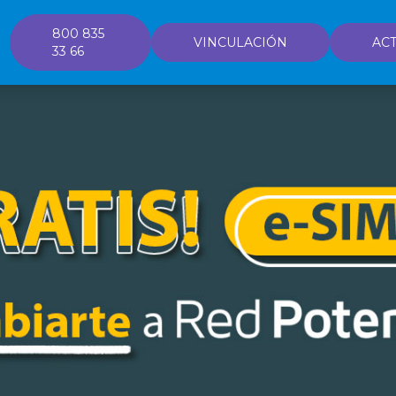
800 835
VINCULACIÓN
ACT
33 66