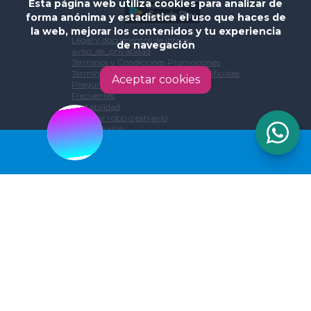
Esta página web utiliza cookies para analizar de
forma anónima y estadística el uso que haces de
la web, mejorar los contenidos y tu experiencia
Legal y documentos de interés
de navegación
aviso_de_privacidad
Términos y Condiciones Promociones
Términos y Condiciones Paquetes Oficiales
Aceptar cookies
Preguntas
Frecuentes
portabilidad
Notificar robo o extravío
Mapa de sitio
Empresas
App
Atención a clientes
Las 24 horas los 365 días del año en:
Whatsapp:
2201 44 10 00
Teléfono:
800 835 33 66
Email:
contacto@redpotencia.net
Facturación