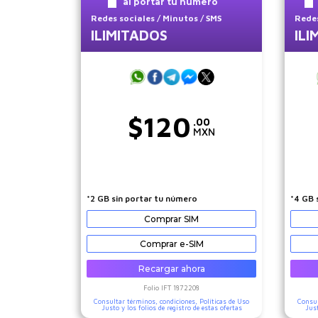
al portar tu número
Redes sociales
/ Minutos
/ SMS
Redes
ILIMITADOS
ILI
$
120
.00
MXN
*2 GB sin portar tu número
*4 GB 
Comprar SIM
Comprar e-SIM
Recargar ahora
Folio IFT
1872208
Consultar términos, condiciones,
Políticas de Uso
Consul
Justo
y los folios de registro de estas ofertas
Jus