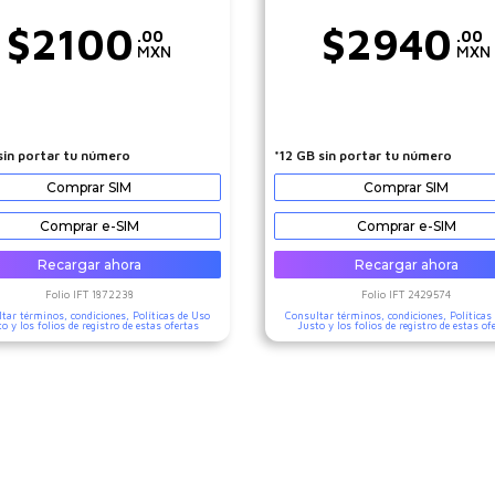
$
2100
$
2940
.00
.00
MXN
MXN
sin portar tu número
*12 GB sin portar tu número
Comprar SIM
Comprar SIM
Comprar e-SIM
Comprar e-SIM
Recargar ahora
Recargar ahora
Folio IFT
1872238
Folio IFT
2429574
tar términos, condiciones,
Políticas de Uso
Consultar términos, condiciones,
Políticas
to
y los folios de registro de estas ofertas
Justo
y los folios de registro de estas of