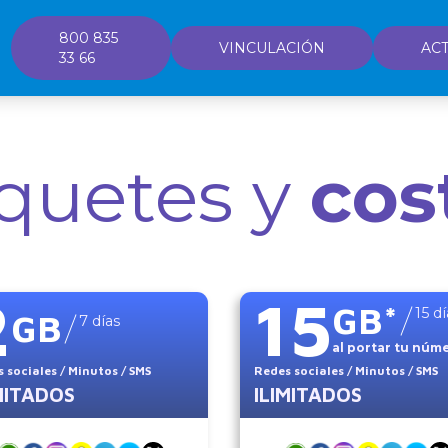
800 835
VINCULACIÓN
ACT
33 66
quetes y
cos
2
15
GB
*
15
dí
GB
7
días
al portar tu núm
 sociales
/ Minutos
/ SMS
Redes sociales
/ Minutos
/ SMS
MITADOS
ILIMITADOS