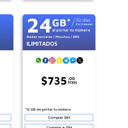
24
GB
*
30
días
Por
3
meses
al portar tu número
Redes sociales
/ Minutos
/ SMS
ILIMITADOS
$
735
.00
MXN
*12 GB sin portar tu número
Comprar SIM
Comprar e-SIM