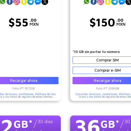
$
55
$
150
.00
.00
MXN
MXN
*10 GB sin portar tu número
Comprar SIM
Comprar e-SIM
Recargar ahora
Recargar ahora
Folio IFT
1872016
Folio IFT
2039558
tar términos, condiciones,
Políticas de Uso
Consultar términos, condiciones,
Políticas
to
y los folios de registro de estas ofertas
Justo
y los folios de registro de estas of
12
36
GB
*
GB
*
30
días
30