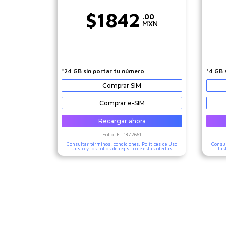
$
1842
.00
MXN
*24 GB sin portar tu número
*4 GB 
Comprar SIM
Comprar e-SIM
Recargar ahora
Folio IFT
1872661
Consultar términos, condiciones,
Políticas de Uso
Consul
Justo
y los folios de registro de estas ofertas
Jus