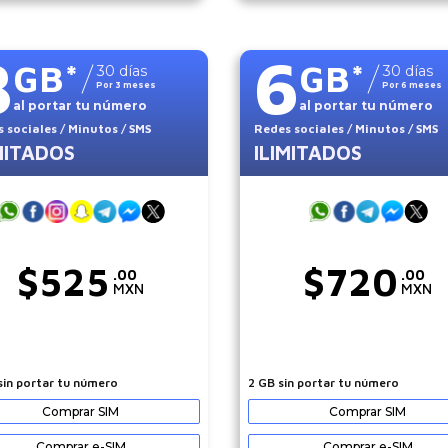
8
6
GB
*
GB
*
30
días
30
días
Por
3
meses
Por
6
meses
al portar tu número
al portar tu número
 sociales
/ Minutos
/ SMS
Redes sociales
/ Minutos
/ SMS
MITADOS
ILIMITADOS
$
525
$
720
.00
.00
MXN
MXN
sin portar tu número
2 GB sin portar tu número
Comprar SIM
Comprar SIM
Comprar e-SIM
Comprar e-SIM