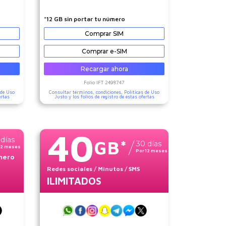
*12 GB sin portar tu número
Comprar SIM
Comprar e-SIM
Recargar ahora
Folio IFT
2498747
 de Uso
Consultar términos, condiciones,
Políticas de Uso
ertas
Justo
y los folios de registro de estas ofertas
40
días
GB
*
30
días
12
meses
Por
12
meses
úmero
Redes sociales
/ Minutos
/ SMS
ILIMITADOS