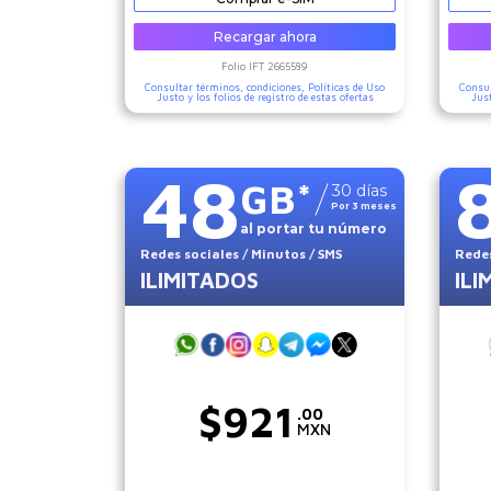
Recargar ahora
Folio IFT
2665589
Consultar términos, condiciones,
Políticas de Uso
Consul
Justo
y los folios de registro de estas ofertas
Jus
48
GB
*
30
días
Por
3
meses
al portar tu número
Redes sociales
/ Minutos
/ SMS
Redes
ILIMITADOS
ILI
$
921
.00
MXN