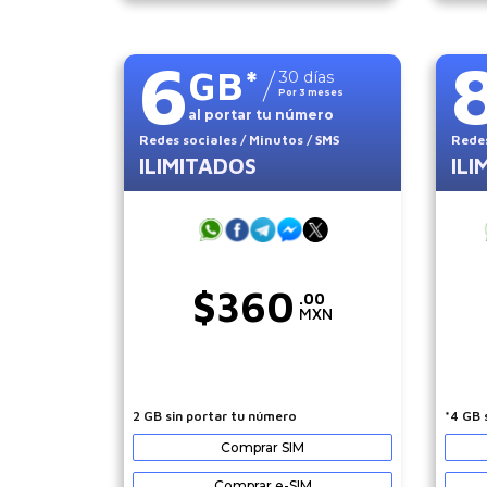
6
GB
*
30
días
Por
3
meses
al portar tu número
Redes sociales
/ Minutos
/ SMS
Redes
ILIMITADOS
ILI
$
360
.00
MXN
2 GB sin portar tu número
*4 GB 
Comprar SIM
Comprar e-SIM