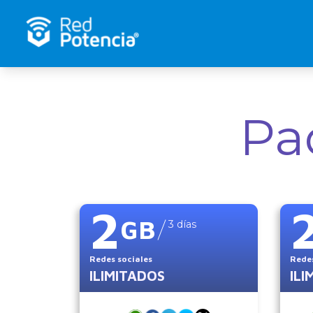
Pa
2
GB
3
días
Redes sociales
Redes
ILIMITADOS
ILI