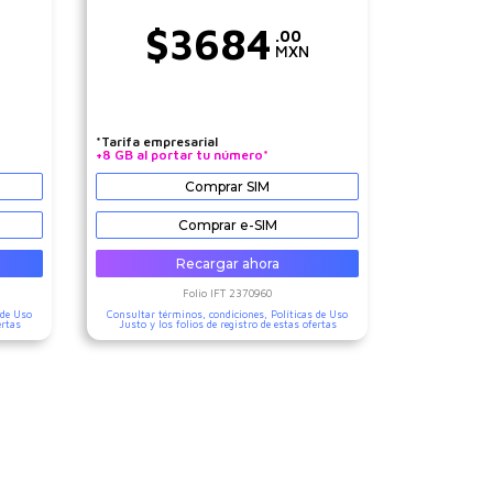
$
3684
.00
MXN
*Tarifa empresarial
+8 GB al portar tu número*
Comprar SIM
Comprar e-SIM
Recargar ahora
Folio IFT
2370960
 de Uso
Consultar términos, condiciones,
Políticas de Uso
ertas
Justo
y los folios de registro de estas ofertas