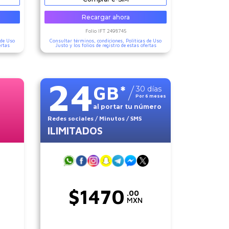
Recargar ahora
Folio IFT
2498745
 de Uso
Consultar términos, condiciones,
Políticas de Uso
ertas
Justo
y los folios de registro de estas ofertas
24
GB
*
30
días
Por
6
meses
al portar tu número
Redes sociales
/ Minutos
/ SMS
ILIMITADOS
$
1470
.00
MXN