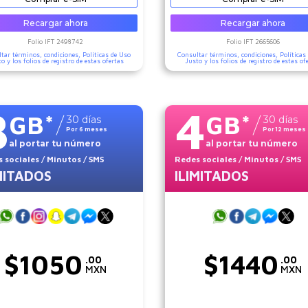
Recargar ahora
Recargar ahora
Folio IFT
2498742
Folio IFT
2665606
tar términos, condiciones,
Políticas de Uso
Consultar términos, condiciones,
Políticas
to
y los folios de registro de estas ofertas
Justo
y los folios de registro de estas of
8
4
GB
*
GB
*
30
días
30
días
Por
6
meses
Por
12
meses
al portar tu número
al portar tu número
 sociales
/ Minutos
/ SMS
Redes sociales
/ Minutos
/ SMS
MITADOS
ILIMITADOS
$
1050
$
1440
.00
.00
MXN
MXN