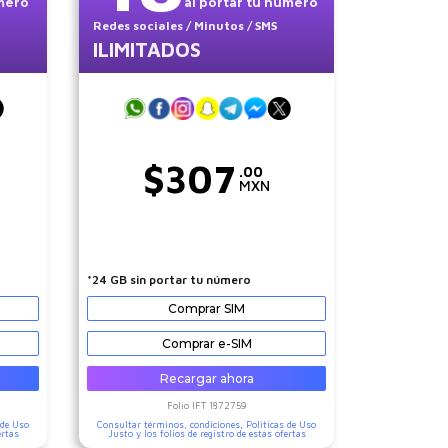
úmero
al portar tu número
Redes sociales
/ Minutos
/ SMS
ILIMITADOS
$
307
.00
MXN
*24 GB sin portar tu número
Comprar SIM
Comprar e-SIM
Recargar ahora
Folio IFT
1872759
 de Uso
Consultar términos, condiciones,
Políticas de Uso
ertas
Justo
y los folios de registro de estas ofertas