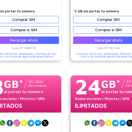
sin portar tu número
*2 GB sin portar tu número
Comprar SIM
Comprar SIM
Comprar e-SIM
Comprar e-SIM
Recargar ahora
Recargar ahora
Folio IFT
2498720
Folio IFT
1872144
tar términos, condiciones,
Políticas de Uso
Consultar términos, condiciones,
Políticas
to
y los folios de registro de estas ofertas
Justo
y los folios de registro de estas of
8
24
GB
*
GB
*
30
días
30
Por
12
meses
Por
al portar tu número
al portar tu n
 sociales
/ Minutos
/ SMS
Redes sociales
/ Minutos
/ SMS
MITADOS
ILIMITADOS