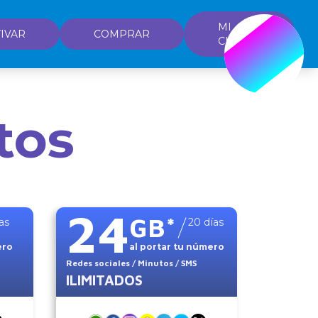
MI
IVAR
COMPRAR
CUENTA
tos
24
GB
*
as
20
días
ero
al portar tu número
Redes sociales
/ Minutos
/ SMS
ILIMITADOS