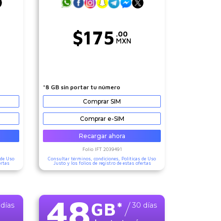
$
175
.00
MXN
*8 GB sin portar tu número
Comprar SIM
Comprar e-SIM
Recargar ahora
Folio IFT
2039491
 de Uso
Consultar términos, condiciones,
Políticas de Uso
ertas
Justo
y los folios de registro de estas ofertas
48
GB
*
días
30
días