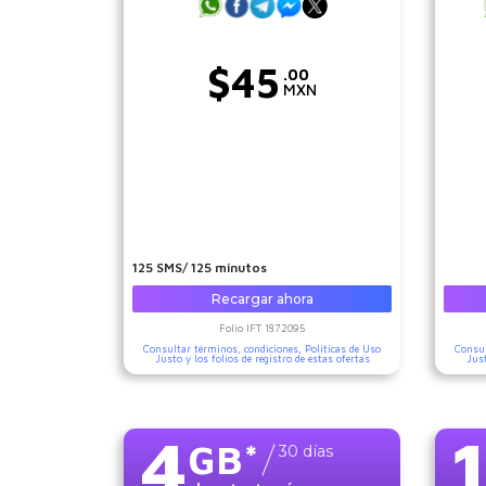
$
45
.00
MXN
125 SMS/ 125 minutos
Recargar ahora
Folio IFT
1872095
Consultar términos, condiciones,
Políticas de Uso
Consul
Justo
y los folios de registro de estas ofertas
Jus
4
GB
*
30
días