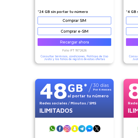
*24 GB sin portar tu número
*4 GB 
Comprar SIM
Comprar e-SIM
Recargar ahora
Folio IFT
1872626
Consultar términos, condiciones,
Políticas de Uso
Consul
Justo
y los folios de registro de estas ofertas
Jus
48
GB
*
30
días
Por
6
meses
al portar tu número
Redes sociales
/ Minutos
/ SMS
Redes
ILIMITADOS
ILI