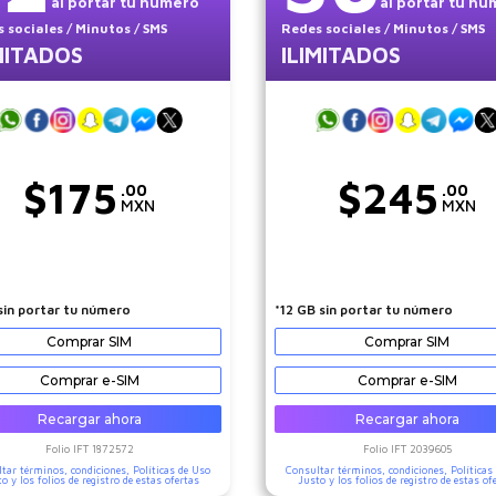
al portar tu número
al portar tu n
 sociales
/ Minutos
/ SMS
Redes sociales
/ Minutos
/ SMS
MITADOS
ILIMITADOS
$
175
$
245
.00
.00
MXN
MXN
sin portar tu número
*12 GB sin portar tu número
Comprar SIM
Comprar SIM
Comprar e-SIM
Comprar e-SIM
Recargar ahora
Recargar ahora
Folio IFT
1872572
Folio IFT
2039605
tar términos, condiciones,
Políticas de Uso
Consultar términos, condiciones,
Políticas
to
y los folios de registro de estas ofertas
Justo
y los folios de registro de estas of